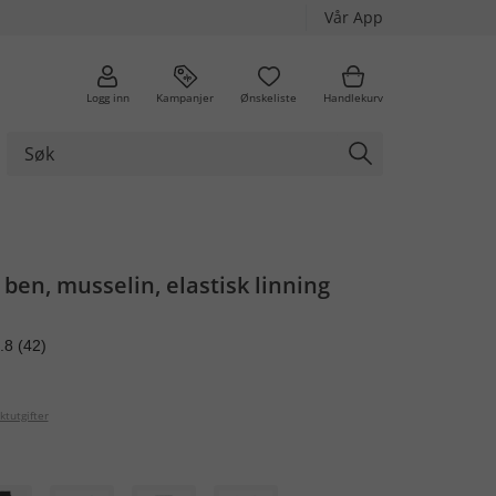
Vår App
Logg inn
Kampanjer
Ønskeliste
Handlekurv
 ben, musselin, elastisk linning
.8
(42)
ktutgifter