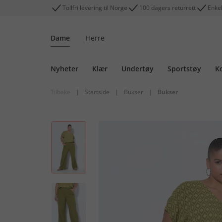
Tollfri levering til Norge
100 dagers returrett
Enkel
Dame
Herre
Nyheter
Klær
Undertøy
Sportstøy
K
Tilbake
|
Startside
|
Bukser
|
Bukser