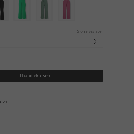
Storrelsestabell
I handlekurven
sjon