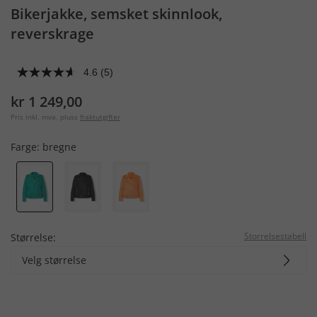
Bikerjakke, semsket skinnlook,
reverskrage
4.6
(5)
kr 1 249,00
Pris inkl. mva. pluss
fraktutgifter
Farge:
bregne
Storrelsestabell
Størrelse:
Velg størrelse