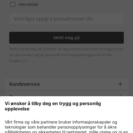
Herreklær
Meld meg på
Ved å melde deg på erklærer du deg inneforstått med retningslinjene
for personvern og de generelle forretningsbetingelsene til Ulla
Popken.
[+]
Kundeservice
Om oss
Contact
Payment and Delivery