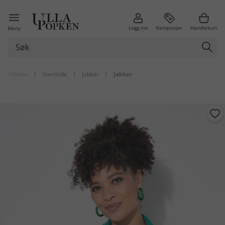
Logg inn
Kampanjer
Handlekurv
Meny
Tilbake
|
Startside
|
Jakker
|
Jakker