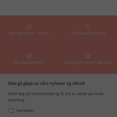
Alle størrelser - én pris
100 dagers returrett
SSL datasikkerhet
Levering til ønsket adresse
Ikke gå glipp av våre nyheter og tilbud!
Meld deg på nyhetsbrevet og få 235 kr rabatt på neste
bestilling.
Dameklær