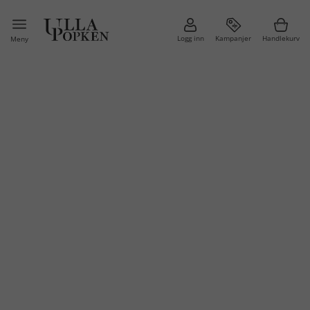
Logg inn
Kampanjer
Handlekurv
Meny