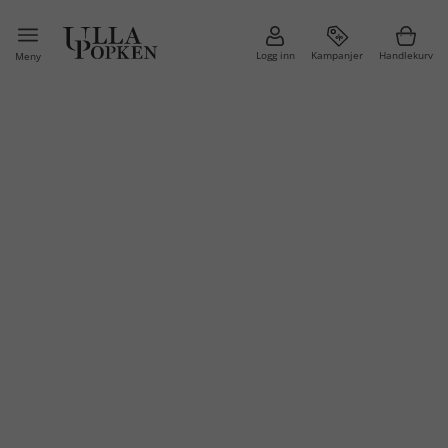
Logg inn
Kampanjer
Handlekurv
Meny