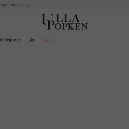
 og sikker betaling
olleksjoner
Sko
Salg