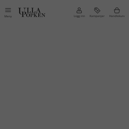
Logg inn
Kampanjer
Handlekurv
Meny