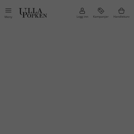
Logg inn
Kampanjer
Handlekurv
Meny