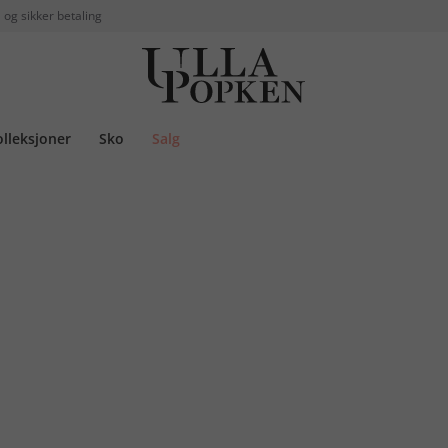
 og sikker betaling
olleksjoner
Sko
Salg