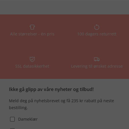
Alle størrelser - én pris
100 dagers returrett
SSL datasikkerhet
Levering til ønsket adresse
Ikke gå glipp av våre nyheter og tilbud!
Meld deg på nyhetsbrevet og få 235 kr rabatt på neste
bestilling.
Dameklær