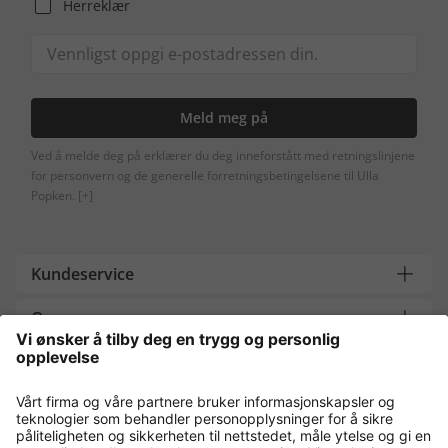
Herreklær
Meld meg på
Ved å melde deg på erklærer du deg inneforstått med retningslinjene
for personvern og de generelle forretningsbetingelsene til Ulla
Popken.
[+]
Kundeservice
Om oss
Contact
Payment and Delivery