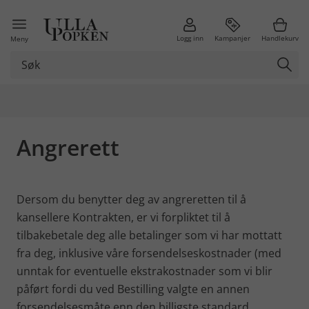
Logg inn
Kampanjer
Handlekurv
Meny
Angrerett
Dersom du benytter deg av angreretten til å
kansellere Kontrakten, er vi forpliktet til å
tilbakebetale deg alle betalinger som vi har mottatt
fra deg, inklusive våre forsendelseskostnader (med
unntak for eventuelle ekstrakostnader som vi blir
påført fordi du ved Bestilling valgte en annen
forsendelsesmåte enn den billigste standard