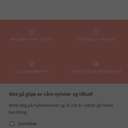
Alle størrelser - én pris
100 dagers returrett
SSL datasikkerhet
Levering til ønsket adresse
Ikke gå glipp av våre nyheter og tilbud!
Meld deg på nyhetsbrevet og få 235 kr rabatt på neste
bestilling.
Dameklær