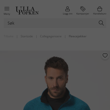
Logg inn
Kampanjer
Handlekurv
Meny
Tilbake
|
Startside
|
Collegegensere
|
Fleecejakker