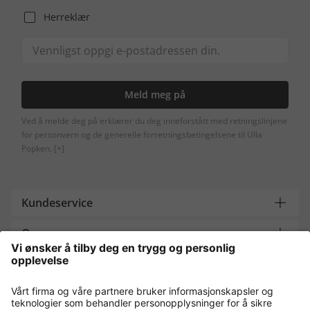
Herreklær
Meld meg på
Ved å melde deg på erklærer du deg inneforstått med retningslinjene
for personvern og de generelle forretningsbetingelsene til Ulla
Popken.
[+]
Kundeservice
Om oss
Contact
Payment and Delivery