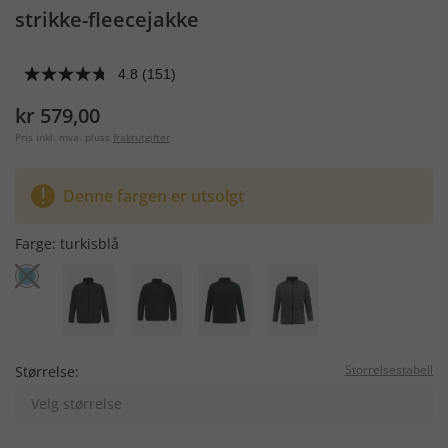
strikke-fleecejakke
4.8
(151)
kr 579,00
Pris inkl. mva. pluss
fraktutgifter
Denne fargen er utsolgt
Farge:
turkisblå
Storrelsestabell
Størrelse:
Velg størrelse