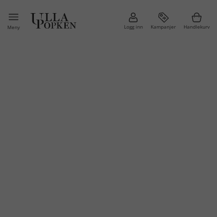
Logg inn
Kampanjer
Handlekurv
Meny