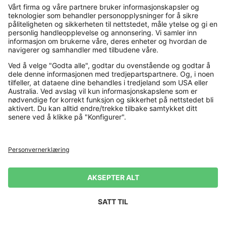
Hvordan best ta vare på dressen din
En dress av god kvalitet er en investering – og med
riktig pleie kan den følge deg gjennom mange
anledninger.
Det viktigste du gjør etter bruk, er å
henge dressen til
lufting
. Bruk en bred kleshenger og plasser dressen på
et godt ventilert sted, slik at lukt og fuktighet får slippe
ut. På denne måten holder dressen seg
frisk og klar til
bruk
.
Unngå hyppig rens eller vask, da det vil slite på stoffet.
Er ikke dressen synlig skitten, holder det ofte å lufte
den. Ved flekker bør du behandle området forsiktig:
Bruk et
mildt flekkfjerningsmiddel
og test alltid på et
lite, skjult område først for å sjekke at stoffet tåler det.