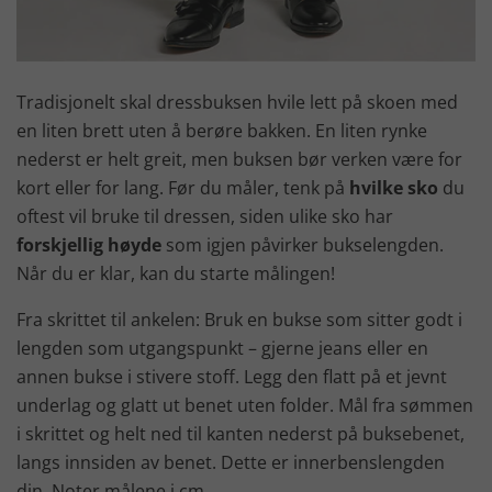
Tradisjonelt skal dressbuksen hvile lett på skoen med
en liten brett uten å berøre bakken. En liten rynke
nederst er helt greit, men buksen bør verken være for
kort eller for lang. Før du måler, tenk på
hvilke sko
du
oftest vil bruke til dressen, siden ulike sko har
forskjellig høyde
som igjen påvirker bukselengden.
Når du er klar, kan du starte målingen!
Fra skrittet til ankelen: Bruk en bukse som sitter godt i
lengden som utgangspunkt – gjerne jeans eller en
annen bukse i stivere stoff. Legg den flatt på et jevnt
underlag og glatt ut benet uten folder. Mål fra sømmen
i skrittet og helt ned til kanten nederst på buksebenet,
langs innsiden av benet. Dette er innerbenslengden
din. Noter målene i cm.