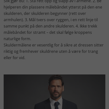
Slik gjør du: 1. Stå rett opp og slapp av i armene. 2. Be
hjelperen din plassere målebåndet ytterst på den ene
skulderen, der skulderen begynner (rett over
armhulen). 3. Mål tvers over ryggen, i en rett linje til
samme punkt på den andre skulderen. 4. Ikke trekk
målebåndet for stramt – det skal følge kroppens
naturlige form.
Skuldermålene er vesentlig for å sikre at dressen sitter
riktig og fremhever skuldrene uten å være for trang
eller for vid.