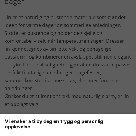
dager
Lin er et naturlig og pustende materiale som gjør det
ideelt for varme dager og sommerlige anledninger.
Stoffet er pustende og holder deg kjølig og
komfortabel – selv når temperaturen stiger. Dresser i
lin kjennetegnes av sin lette vekt og behagelige
passform, og kombinerer en avslappet stil med elegant
uttrykk. Denne allsidigheten gjør at en dress i lin passer
perfekt til utallige anledninger: hagefester,
sammenkomster i varme strøk, eller mer formelle
anledninger.
Ønsker du et stilrent antrekk med naturlig sjarm, er lin
et opplagt valg.