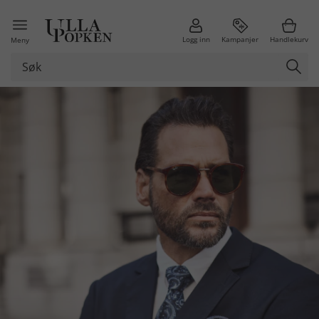
Logg inn
Kampanjer
Handlekurv
Meny