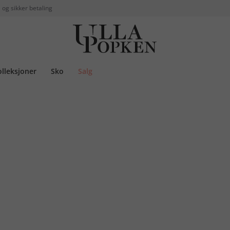
 og sikker betaling
olleksjoner
Sko
Salg