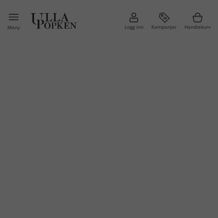
Logg inn
Kampanjer
Handlekurv
Meny