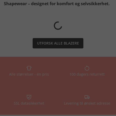
Shapewear – designet for komfort og selvsikkerhet.
UTFORSK ALLE BLAZERE
Alle størrelser - én pris
100 dagers returrett
SSL datasikkerhet
Levering til ønsket adresse