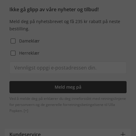
Ikke gå glipp av våre nyheter og tilbud!
Meld deg på nyhetsbrevet og få 235 kr rabatt på neste
bestilling.
Dameklær
Herreklær
Meld meg på
Ved å melde deg på erklærer du deg inneforstått med retningslinjene
for personvern og de generelle forretningsbetingelsene til Ulla
Popken.
[+]
Kundeservice