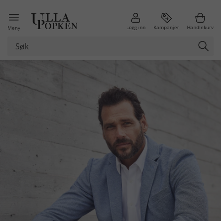
Logg inn
Kampanjer
Handlekurv
Meny