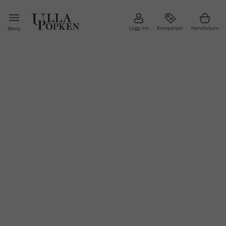
Logg inn
Kampanjer
Handlekurv
Meny