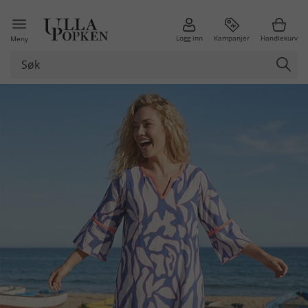
Logg inn
Kampanjer
Handlekurv
Meny