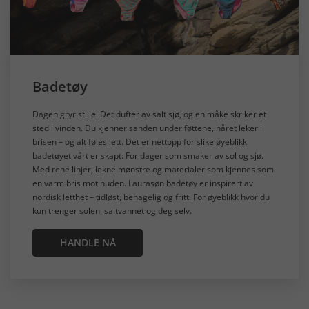
Badetøy
Dagen gryr stille. Det dufter av salt sjø, og en måke skriker et
sted i vinden. Du kjenner sanden under føttene, håret leker i
brisen – og alt føles lett. Det er nettopp for slike øyeblikk
badetøyet vårt er skapt: For dager som smaker av sol og sjø.
Med rene linjer, lekne mønstre og materialer som kjennes som
en varm bris mot huden. Laurasøn badetøy er inspirert av
nordisk letthet – tidløst, behagelig og fritt. For øyeblikk hvor du
kun trenger solen, saltvannet og deg selv.
HANDLE NÅ