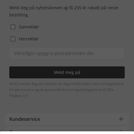
Meld deg på nyhetsbrevet og få 235 kr rabatt på neste
bestilling.
Dameklær
Herreklær
Meld meg på
Ved å melde deg på erklærer du deg inneforstått med retningslinjene
for personvern og de generelle forretningsbetingelsene til Ulla
Popken.
[+]
Kundeservice
Om oss