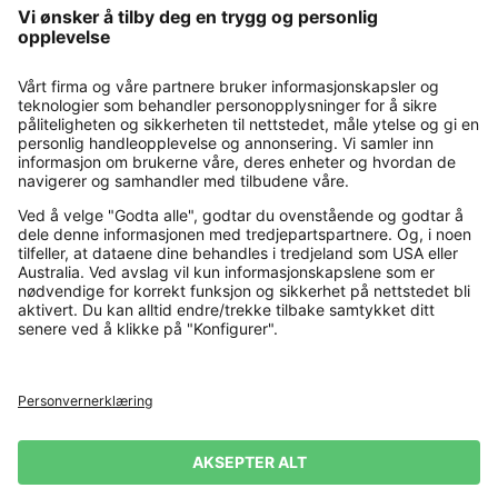
Contact
Payment and Delivery
Kjøp trygt med
Flere nettbutikker
Norge
Personvernerklæring
Vilkår og betingelser
Firmainformasjon
Angrerett
Levering