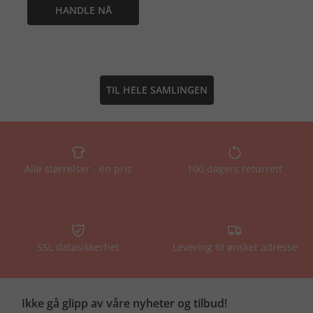
HANDLE NÅ
TIL HELE SAMLINGEN
Alle størrelser - én pris
100 dagers returrett
SSL datasikkerhet
Levering til ønsket adresse
Ikke gå glipp av våre nyheter og tilbud!