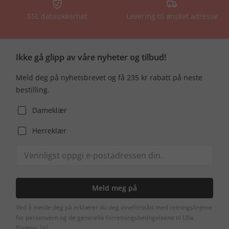
SSL datasikkerhet
Levering til ønsket adresse
Ikke gå glipp av våre nyheter og tilbud!
Meld deg på nyhetsbrevet og få 235 kr rabatt på neste
bestilling.
Dameklær
Herreklær
Meld meg på
Ved å melde deg på erklærer du deg inneforstått med retningslinjene
for personvern og de generelle forretningsbetingelsene til Ulla
Popken.
[+]