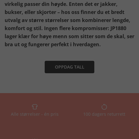
virkelig passer din høyde. Enten det er jakker,
bukser, eller skjorter – hos oss finner du et bredt
utvalg av større størrelser som kombinerer lengde,
komfort og stil. Ingen flere kompromisser: JP1880
lager klær for høye menn som sitter som de skal, ser
bra ut og fungerer perfekt i hverdagen.
OPPDAG TALL
Alle størrelser - én pris
100 dagers returrett