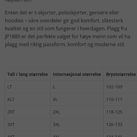
Enten det er t-skjorter, poloskjorter, gensere eller
hoodies – våre overdeler gir god komfort, slitesterk
kvalitet og en stil som fungerer i hverdagen. Plagg fra
JP1880 er det perfekte valget for høye menn som vil ha
plagg med riktig passform, komfort og moderne stil.
Tall / lang størrelse
Internasjonal størrelse
Bryststørrelse
LT
L
102-109
XLT
XL
110-117
2XT
2XL
118-125
3XT
3XL
126-133
4XT
4XL
134-141