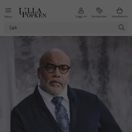
Logg inn
Kampanjer
Handlekurv
Meny