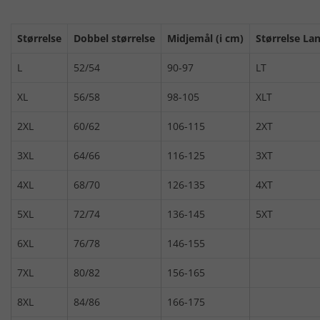
Størrelse
Dobbel størrelse
Midjemål (i cm)
Størrelse Lan
L
52/54
90-97
LT
XL
56/58
98-105
XLT
2XL
60/62
106-115
2XT
3XL
64/66
116-125
3XT
4XL
68/70
126-135
4XT
5XL
72/74
136-145
5XT
6XL
76/78
146-155
7XL
80/82
156-165
8XL
84/86
166-175