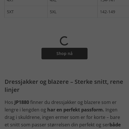
5XT
5XL
142-149
Shop nå
Dressjakker og blazere – Sterke snitt, rene
linjer
Hos
JP1880
finner du dressjakker og blazere som er
lengre i lengden og
har en perfekt passform.
Ingen
drag i skuldrene, ingen ermer som er for korte – bare
et snitt som passer størrelsen din perfekt og ser
både