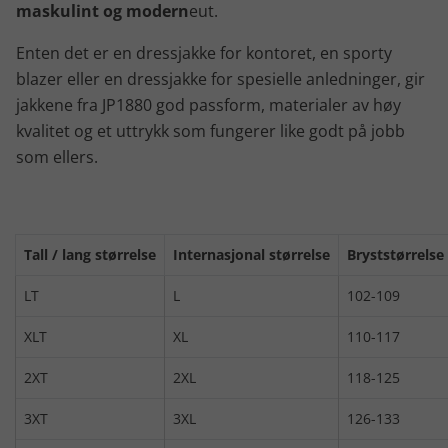
maskulint og modern
eut.
Enten det er en dressjakke for kontoret, en sporty
blazer eller en dressjakke for spesielle anledninger, gir
jakkene fra JP1880 god passform, materialer av høy
kvalitet og et uttrykk som fungerer like godt på jobb
som ellers.
Tall / lang størrelse
Internasjonal størrelse
Bryststørrelse
LT
L
102-109
XLT
XL
110-117
2XT
2XL
118-125
3XT
3XL
126-133