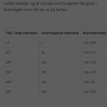
solide detaljer og et uttrykk som fungerer like godt i
hverdagen som når du er på farten.
Tall / lang størrelse
Internasjonal størrelse
Bryststørrelse
LT
L
102-109
XLT
XL
110-117
2XT
2XL
118-125
3XT
3XL
126-133
4XT
4XL
134-141
5XT
5XL
142-149