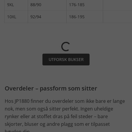
9XL
88/90
176-185
10XL
92/94
186-195
UTFORSK BUKSER
Overdeler – passform som sitter
Hos JP1880 finner du overdeler som ikke bare er lange
nok, men som også sitter perfekt. Ingen uheldige
rynker eller at stoffet dras på feil steder – bare
skjorter, bluser og andre plagg som er tilpasset
høyden din.