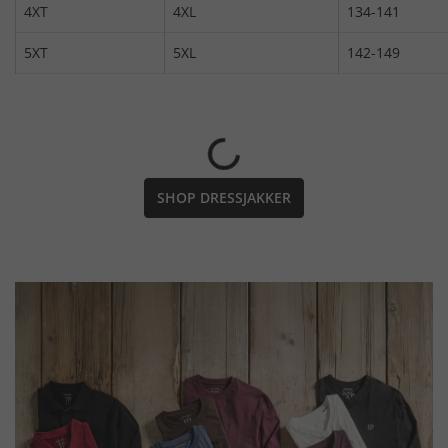
4XT
4XL
134-141
5XT
5XL
142-149
SHOP DRESSJAKKER