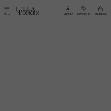
Logg inn
Kampanjer
Handlekurv
Meny