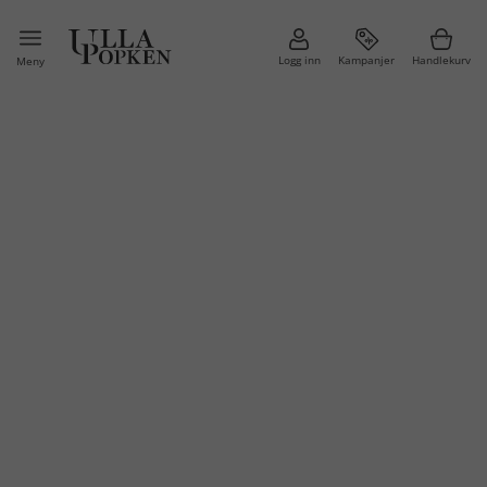
Logg inn
Kampanjer
Handlekurv
Meny