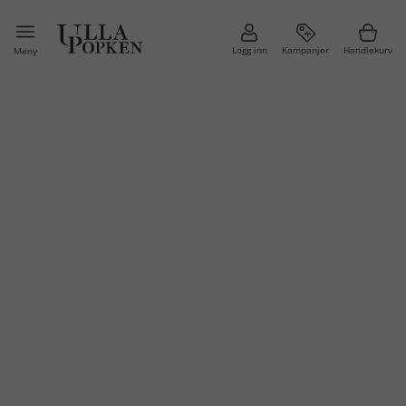
Logg inn
Kampanjer
Handlekurv
Meny