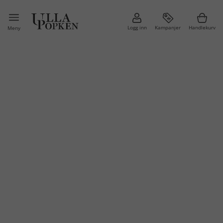
Logg inn
Kampanjer
Handlekurv
Meny