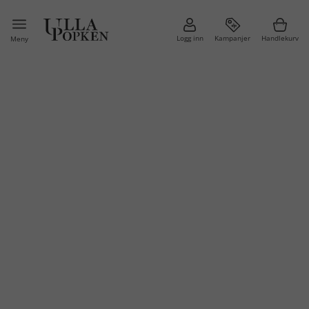
Logg inn
Kampanjer
Handlekurv
Meny