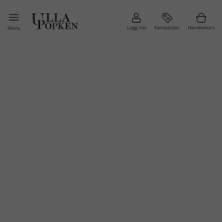
Logg inn
Kampanjer
Handlekurv
Meny