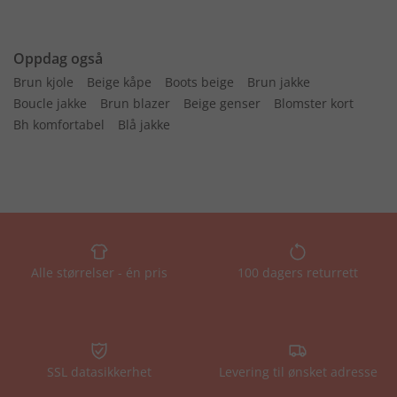
Oppdag også
Brun kjole
Beige kåpe
Boots beige
Brun jakke
Boucle jakke
Brun blazer
Beige genser
Blomster kort
Bh komfortabel
Blå jakke
Alle størrelser - én pris
100 dagers returrett
SSL datasikkerhet
Levering til ønsket adresse