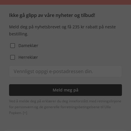
Ikke gå glipp av våre nyheter og tilbud!
Meld deg på nyhetsbrevet og få 235 kr rabatt på neste
bestilling.
Dameklær
Herreklær
Meld meg på
Ved å melde deg på erklærer du deg inneforstått med retningslinjene
for personvern og de generelle forretningsbetingelsene til Ulla
Popken.
[+]