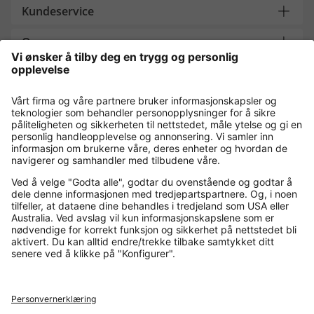
Kundeservice
Om oss
Contact
Payment and Delivery
Kjøp trygt med
Flere nettbutikker
Norge