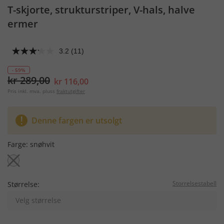
T-skjorte, strukturstriper, V-hals, halve
ermer
3.2
(11)
- 59%
kr 289,00
kr 116,00
Pris inkl. mva. pluss
fraktutgifter
Denne fargen er utsolgt
Farge:
snøhvit
Storrelsestabell
Størrelse:
Velg størrelse