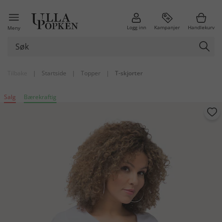
Logg inn
Kampanjer
Handlekurv
Meny
Tilbake
|
Startside
|
Topper
|
T-skjorter
Salg
Bærekraftig