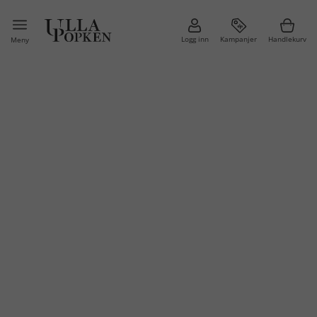
Logg inn
Kampanjer
Handlekurv
Meny