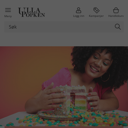
Logg inn
Kampanjer
Handlekurv
Meny