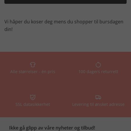
Vi håper du koser deg mens du shopper til bursdagen
din!
Alle størrelser - én pris
100 dagers returrett
SSL datasikkerhet
Levering til ønsket adresse
Ikke gå glipp av våre nyheter og tilbud!