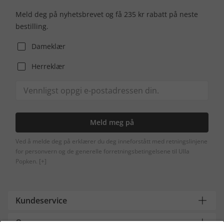
Meld deg på nyhetsbrevet og få 235 kr rabatt på neste
bestilling.
Dameklær
Herreklær
Meld meg på
Ved å melde deg på erklærer du deg inneforstått med retningslinjene
for personvern og de generelle forretningsbetingelsene til Ulla
Popken.
[+]
Kundeservice
Om oss