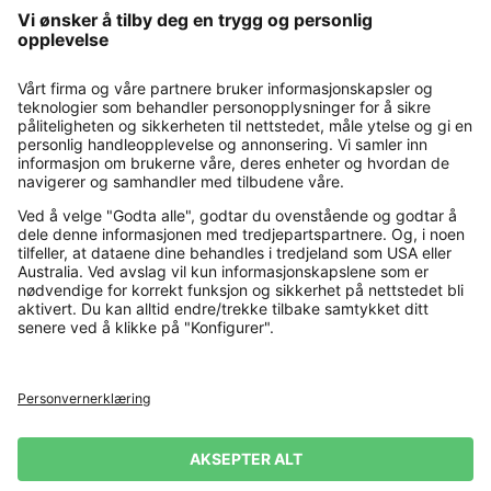
Contact
Payment and Delivery
Kjøp trygt med
Flere nettbutikker
Norge
Personvernerklæring
Vilkår og betingelser
Firmainformasjon
Angrerett
Levering