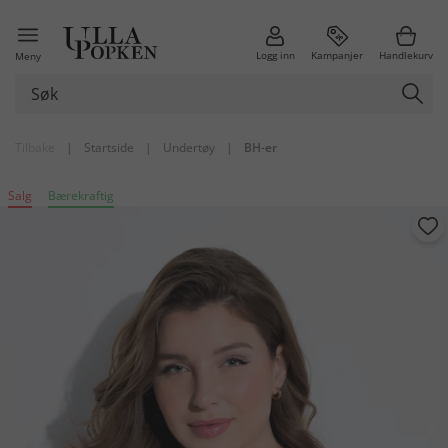
Logg inn
Kampanjer
Handlekurv
Meny
Tilbake
|
Startside
|
Undertøy
|
BH-er
Salg
Bærekraftig