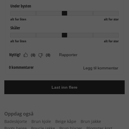
Oppdag også
Badeskjorte
Brun kjole
Beige kåpe
Brun jakke
Boots beige
Boucle jakke
Brun blazer
Blomster kort