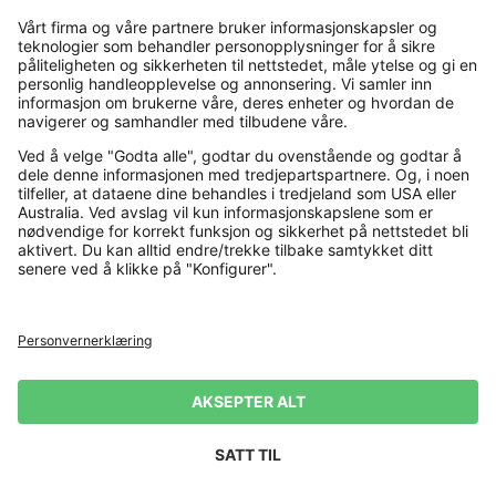
Payment and Delivery
Kjøp trygt med
Flere nettbutikker
Norge
Personvernerklæring
Vilkår og betingelser
Firmainformasjon
Angrerett
Levering