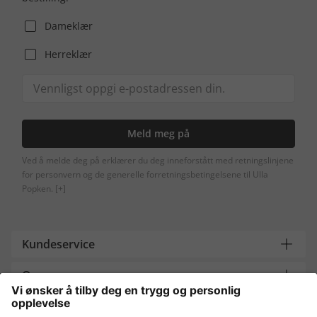
Dameklær
Herreklær
Meld meg på
Ved å melde deg på erklærer du deg inneforstått med retningslinjene
for personvern og de generelle forretningsbetingelsene til Ulla
Popken.
[+]
Kundeservice
Om oss
Contact