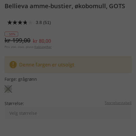
Bellieva amme-bustier, økobomull, GOTS
3.8
(51)
- 59%
kr 199,00
kr 80,00
Pris inkl. mva. pluss
fraktutgifter
Denne fargen er utsolgt
Farge:
grågrønn
Storrelsestabell
Størrelse:
Velg størrelse