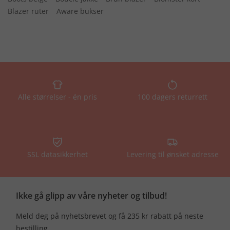
Blazer ruter
Aware bukser
Alle størrelser - én pris
100 dagers returrett
SSL datasikkerhet
Levering til ønsket adresse
Ikke gå glipp av våre nyheter og tilbud!
Meld deg på nyhetsbrevet og få 235 kr rabatt på neste
bestilling.