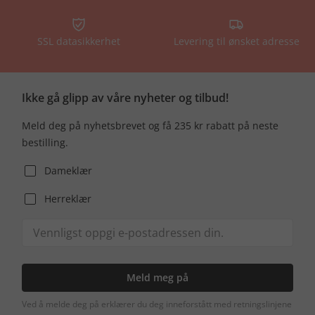
SSL datasikkerhet
Levering til ønsket adresse
Ikke gå glipp av våre nyheter og tilbud!
Meld deg på nyhetsbrevet og få 235 kr rabatt på neste
bestilling.
Dameklær
Herreklær
Meld meg på
Ved å melde deg på erklærer du deg inneforstått med retningslinjene