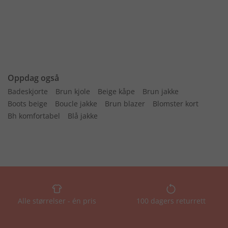
Oppdag også
Badeskjorte
Brun kjole
Beige kåpe
Brun jakke
Boots beige
Boucle jakke
Brun blazer
Blomster kort
Bh komfortabel
Blå jakke
Alle størrelser - én pris
100 dagers returrett