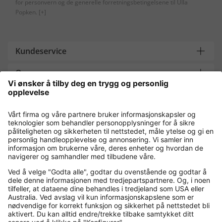
for personvern og de generelle forretningsbetingelsene til Ulla
Popken.
[+]
Kundeservice
Om oss
Contact
Payment and Delivery
Kjøp trygt med
Flere nettbutikker
Norge