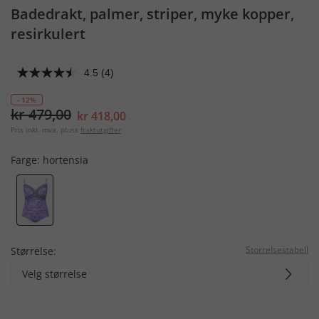
Badedrakt, palmer, striper, myke kopper,
resirkulert
4.5
(4)
- 12%
kr 479,00
kr 418,00
Pris inkl. mva. pluss
fraktutgifter
Farge:
hortensia
Storrelsestabell
Størrelse:
Velg størrelse