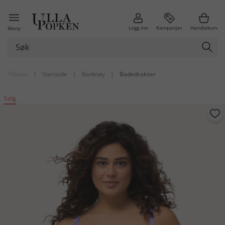
Logg inn
Kampanjer
Handlekurv
Meny
Tilbake
|
Startside
|
Badetøy
|
Badedrakter
Salg