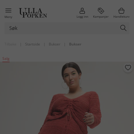
Logg inn
Kampanjer
Handlekurv
Meny
Tilbake
|
Startside
|
Bukser
|
Bukser
Salg