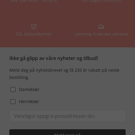
Alle størrelser - én pris
100 dagers returrett
SSL datasikkerhet
Levering til ønsket adresse
Ikke gå glipp av våre nyheter og tilbud!
Meld deg på nyhetsbrevet og få 235 kr rabatt på neste
bestilling.
Dameklær
Herreklær