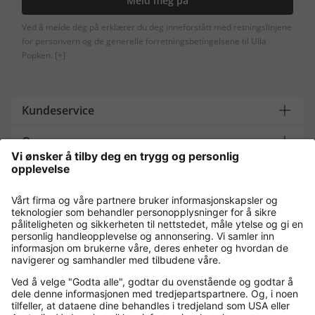
Meld meg på
Ved å melde deg på erklærer du deg inneforstått med retningslinjene
for personvern og de generelle forretningsbetingelsene til Ulla
Popken.
[+]
Kundeservice
Om oss
Contact
Payment and Delivery
Kjøp trygt med
Flere nettbutikker