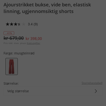
Ajourstrikket bukse, vide ben, elastisk
linning, ugjennomsiktig shorts
3.4
(9)
- 41%
kr 679,00
kr 398,00
Pris inkl. mva. pluss
fraktutgifter
Farge:
musgteinrød
Storrelsestabell
Størrelse:
Velg størrelse