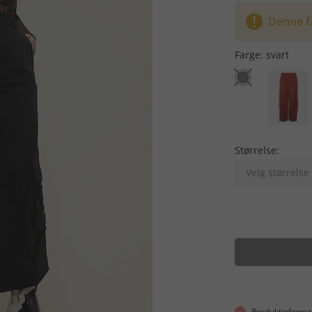
Denne fa
Farge:
svart
Størrelse:
Velg størrelse
Produktinforma