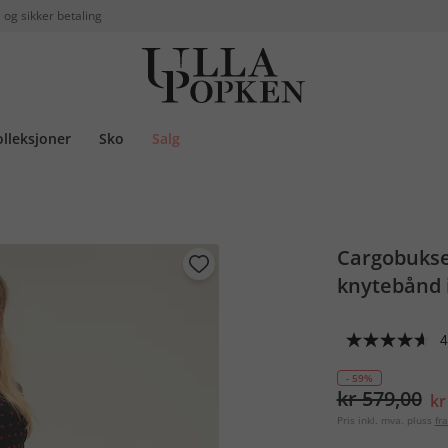
 og sikker betaling
olleksjoner
Sko
Salg
Cargobukse
knytebånd i
4
- 59%
kr 579,00
kr
Pris inkl. mva. pluss
fra