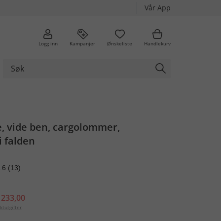
Vår App
Logg inn
Kampanjer
Ønskeliste
Handlekurv
, vide ben, cargolommer,
 falden
.6
(13)
 233,00
ktutgifter