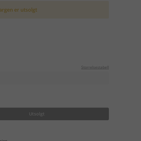
rgen er utsolgt
Storrelsestabell
Utsolgt
sjon