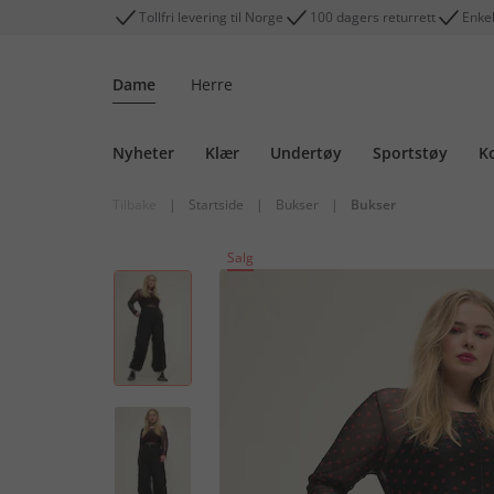
Tollfri levering til Norge
100 dagers returrett
Enkel
Dame
Herre
Nyheter
Klær
Undertøy
Sportstøy
K
Tilbake
|
Startside
|
Bukser
|
Bukser
Salg