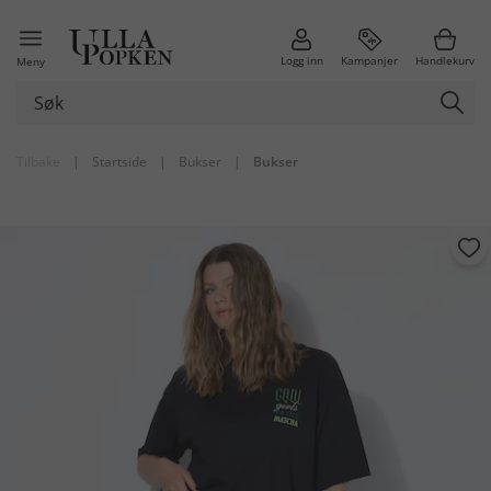
Logg inn
Kampanjer
Handlekurv
Meny
Tilbake
|
Startside
|
Bukser
|
Bukser