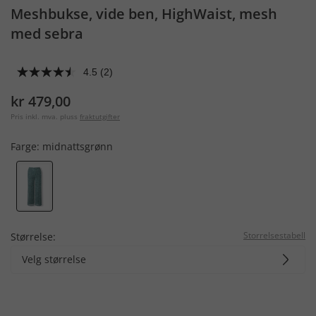
Meshbukse, vide ben, HighWaist, mesh
med sebra
4.5
(2)
kr 479,00
Pris inkl. mva. pluss
fraktutgifter
Farge:
midnattsgrønn
Storrelsestabell
Størrelse:
Velg størrelse