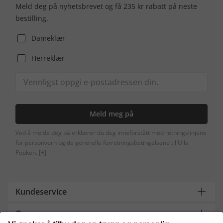
Meld deg på nyhetsbrevet og få 235 kr rabatt på neste
bestilling.
Dameklær
Herreklær
Meld meg på
Ved å melde deg på erklærer du deg inneforstått med retningslinjene
for personvern og de generelle forretningsbetingelsene til Ulla
Popken.
[+]
Kundeservice
Om oss