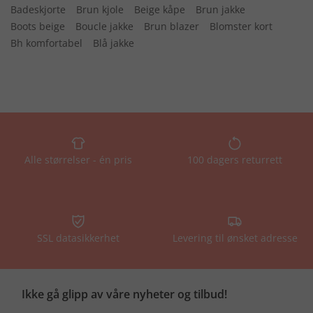
Badeskjorte
Brun kjole
Beige kåpe
Brun jakke
Boots beige
Boucle jakke
Brun blazer
Blomster kort
Bh komfortabel
Blå jakke
Alle størrelser - én pris
100 dagers returrett
SSL datasikkerhet
Levering til ønsket adresse
Ikke gå glipp av våre nyheter og tilbud!