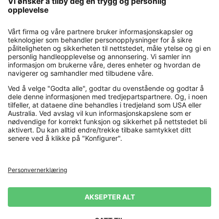
Contact
Payment and Delivery
Kjøp trygt med
Flere nettbutikker
Norge
Personvernerklæring
Vilkår og betingelser
Firmainformasjon
Angrerett
Levering