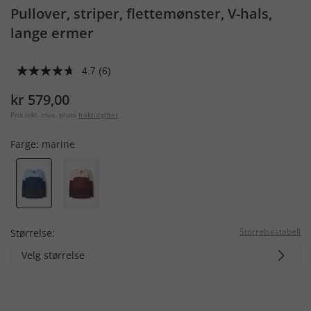
Pullover, striper, flettemønster, V-hals,
lange ermer
4.7
(6)
kr 579,00
Pris inkl. mva. pluss
fraktutgifter
Farge:
marine
Storrelsestabell
Størrelse:
Velg størrelse