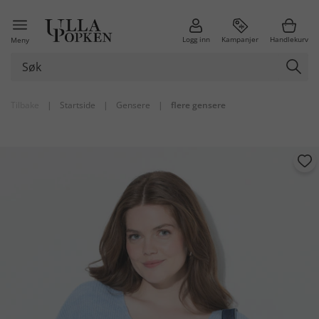
Logg inn
Kampanjer
Handlekurv
Meny
Tilbake
|
Startside
|
Gensere
|
flere gensere