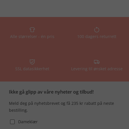
Alle størrelser - én pris
100 dagers returrett
SSL datasikkerhet
Levering til ønsket adresse
Ikke gå glipp av våre nyheter og tilbud!
Meld deg på nyhetsbrevet og få 235 kr rabatt på neste
bestilling.
Dameklær