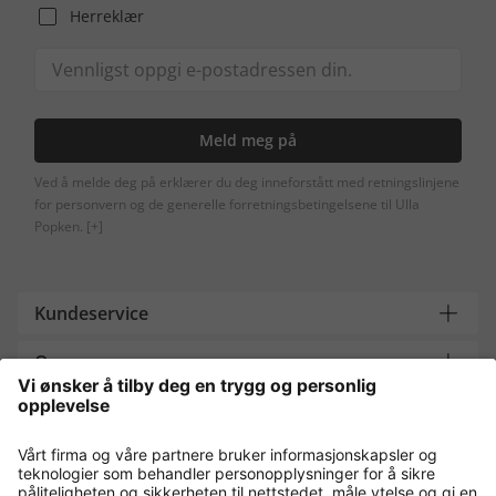
Herreklær
Meld meg på
Ved å melde deg på erklærer du deg inneforstått med retningslinjene
for personvern og de generelle forretningsbetingelsene til Ulla
Popken.
[+]
Kundeservice
Om oss
Contact
Payment and Delivery