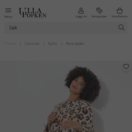
Logg inn
Kampanjer
Handlekurv
Meny
Tilbake
|
Startside
|
Kjoler
|
flere kjoler