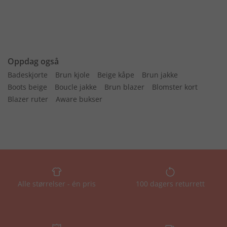
Oppdag også
Badeskjorte
Brun kjole
Beige kåpe
Brun jakke
Boots beige
Boucle jakke
Brun blazer
Blomster kort
Blazer ruter
Aware bukser
Alle størrelser - én pris
100 dagers returrett