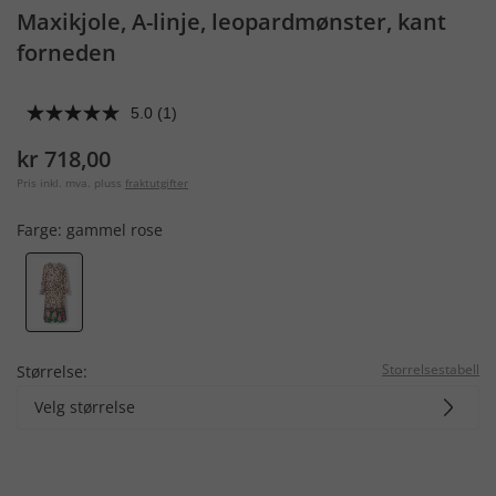
Maxikjole, A-linje, leopardmønster, kant
forneden
5.0
(1)
kr 718,00
Pris inkl. mva. pluss
fraktutgifter
Farge:
gammel rose
Storrelsestabell
Størrelse:
Velg størrelse