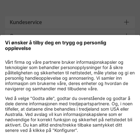
Kundeservice
Om oss
Contact
Payment and Delivery
Kjøp trygt med
Flere nettbutikker
Norge