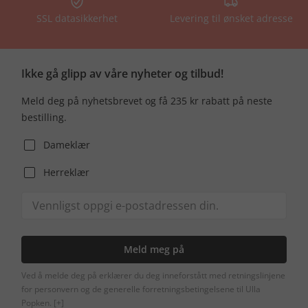
SSL datasikkerhet
Levering til ønsket adresse
Ikke gå glipp av våre nyheter og tilbud!
Meld deg på nyhetsbrevet og få 235 kr rabatt på neste
bestilling.
Dameklær
Herreklær
Meld meg på
Ved å melde deg på erklærer du deg inneforstått med retningslinjene
for personvern og de generelle forretningsbetingelsene til Ulla
Popken.
[+]