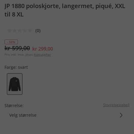
JP 1880 poloskjorte, langermet, piqué, XXL
til 8 XL
(0)
- 50%
kr 599,00
kr 299,00
Pris inkl. mva. pluss
fraktutgifter
Farge:
svart
Storrelsestabell
Størrelse:
Velg størrelse