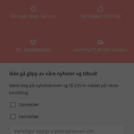
Alle størrelser - én pris
100 dagers returrett
SSL datasikkerhet
Levering til ønsket adresse
Ikke gå glipp av våre nyheter og tilbud!
Meld deg på nyhetsbrevet og få 235 kr rabatt på neste
bestilling.
Dameklær
Herreklær