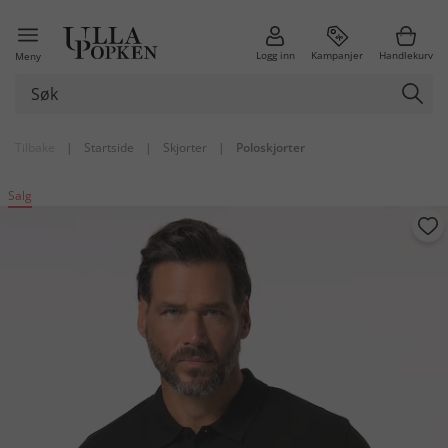
Logg inn
Kampanjer
Handlekurv
Meny
Tilbake
|
Startside
|
Skjorter
|
Poloskjorter
Salg