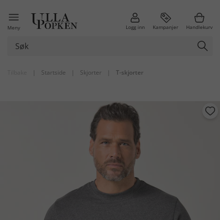
Logg inn
Kampanjer
Handlekurv
Meny
Tilbake
|
Startside
|
Skjorter
|
T-skjorter