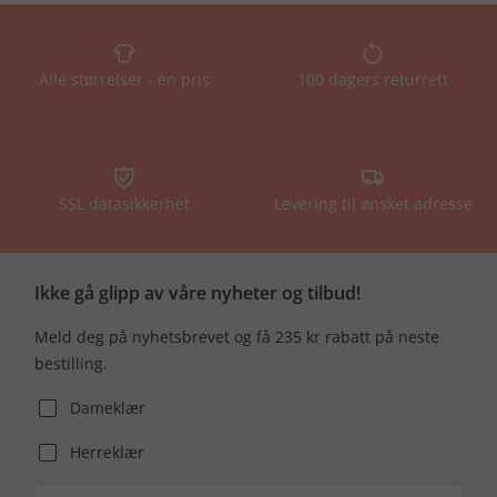
Alle størrelser - én pris
100 dagers returrett
SSL datasikkerhet
Levering til ønsket adresse
Ikke gå glipp av våre nyheter og tilbud!
Meld deg på nyhetsbrevet og få 235 kr rabatt på neste
bestilling.
Dameklær
Herreklær