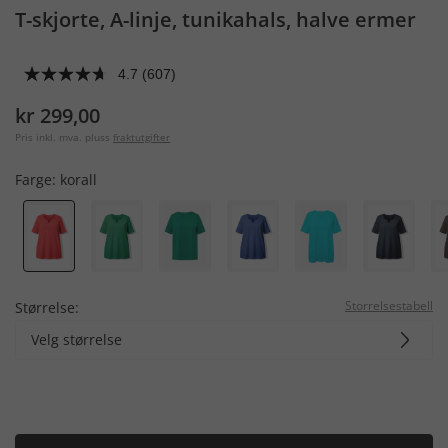
T-skjorte, A-linje, tunikahals, halve ermer
4.7
(607)
kr 299,00
Pris inkl. mva. pluss
fraktutgifter
Farge:
korall
Storrelsestabell
Størrelse:
Velg størrelse