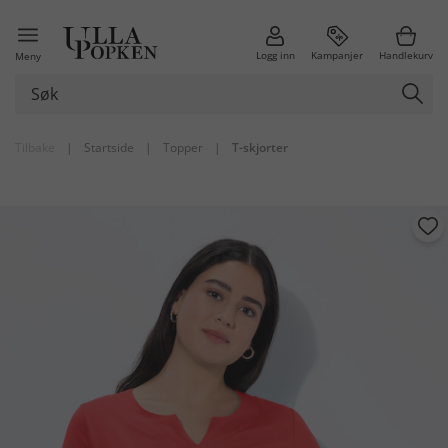
Logg inn
Kampanjer
Handlekurv
Meny
Tilbake
|
Startside
|
Topper
|
T-skjorter