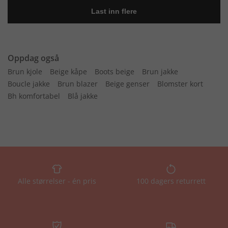
Oppdag også
Brun kjole
Beige kåpe
Boots beige
Brun jakke
Boucle jakke
Brun blazer
Beige genser
Blomster kort
Bh komfortabel
Blå jakke
Alle størrelser - én pris
100 dagers returrett