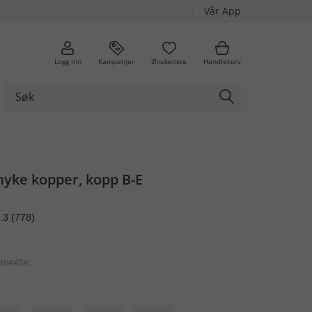
Vår App
Logg inn
Kampanjer
Ønskeliste
Handlekurv
myke kopper, kopp B-E
.3
(778)
ktutgifter