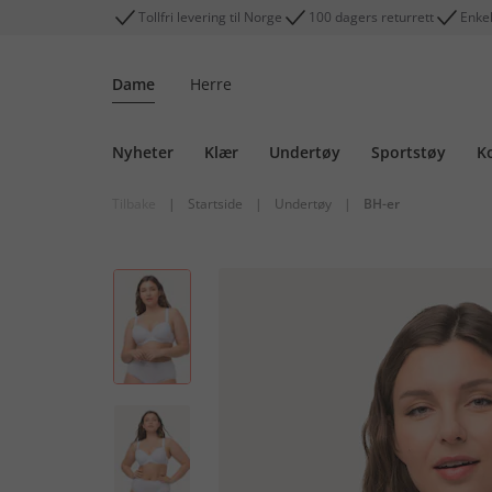
Tollfri levering til Norge
100 dagers returrett
Enkel
Dame
Herre
Nyheter
Klær
Undertøy
Sportstøy
K
Tilbake
|
Startside
|
Undertøy
|
BH-er