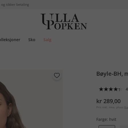
 og sikker betaling
olleksjoner
Sko
Salg
Bøyle-BH, 
4
kr 289,00
Pris inkl. mva. pluss
fra
Farge:
hvit