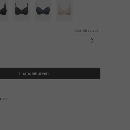
Storrelsestabell
I handlekurven
sjon