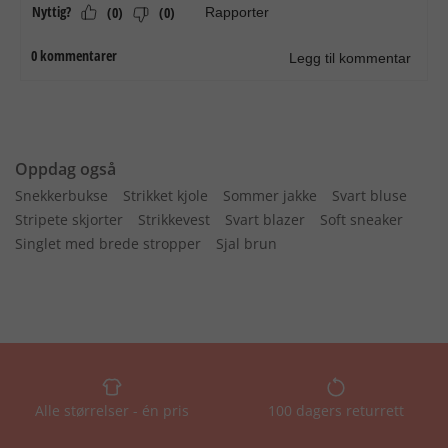
Oppdag også
Snekkerbukse
Strikket kjole
Sommer jakke
Svart bluse
Stripete skjorter
Strikkevest
Svart blazer
Soft sneaker
Singlet med brede stropper
Sjal brun
Alle størrelser - én pris
100 dagers returrett