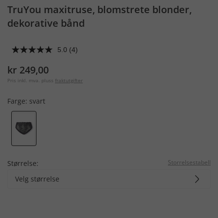
TruYou maxitruse, blomstrete blonder,
dekorative bånd
5.0
(4)
kr 249,00
Pris inkl. mva. pluss
fraktutgifter
Farge:
svart
Storrelsestabell
Størrelse:
Velg størrelse