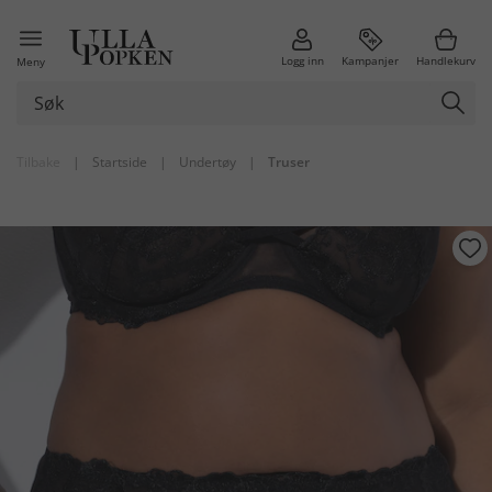
Logg inn
Kampanjer
Handlekurv
Meny
Tilbake
|
Startside
|
Undertøy
|
Truser