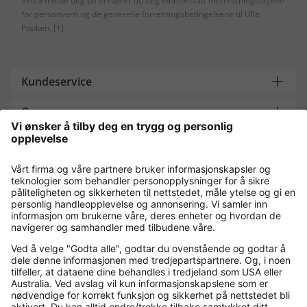
Ved å melde deg på erklærer du deg inneforstått med retningslinjene
for personvern og de generelle forretningsbetingelsene til Ulla
Popken.
[+]
Kundeservice
Om oss
Contact
Payment and Delivery
Kjøp trygt med
Flere nettbutikker
Norge