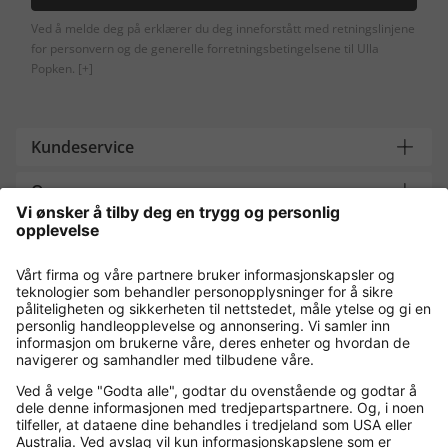
Ved å melde deg på erklærer du deg inneforstått med retningslinjene
for personvern og de generelle forretningsbetingelsene til Ulla
Popken.
[+]
Kundeservice
Om oss
Contact
Payment and Delivery
Kjøp trygt med
Flere nettbutikker