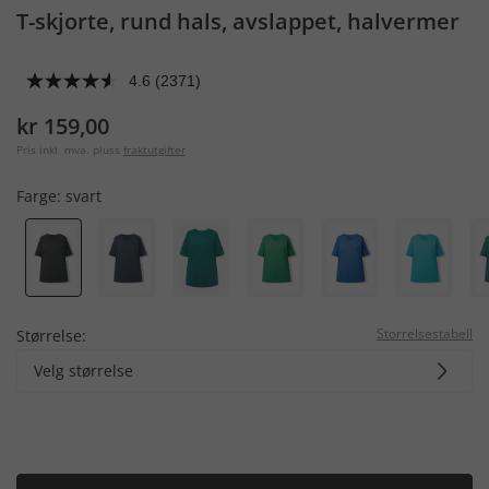
T-skjorte, rund hals, avslappet, halvermer
4.6
(2371)
kr 159,00
Pris inkl. mva. pluss
fraktutgifter
Farge:
svart
Storrelsestabell
Størrelse:
Velg størrelse