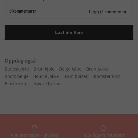
Oppdag også
Badeskjorte
Brun kjole
Beige kåpe
Brun jakke
Boots beige
Boucle jakke
Brun blazer
Blomster kort
Blazer ruter
Aware bukser
Alle størrelser - én pris
100 dagers returrett