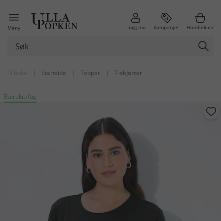
Logg inn
Kampanjer
Handlekurv
Meny
Tilbake
|
Startside
|
Topper
|
T-skjorter
Bærekraftig