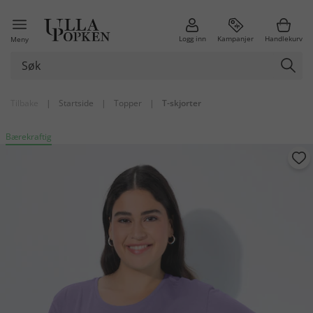
Logg inn
Kampanjer
Handlekurv
Meny
Tilbake
|
Startside
|
Topper
|
T-skjorter
Bærekraftig