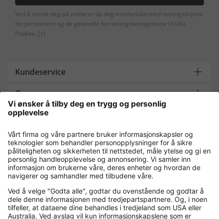
Ved å melde deg på erklærer du deg inneforstått med retningslinjene
for personvern og de generelle forretningsbetingelsene til Ulla
Popken.
[+]
Kundeservice
Om oss
Contact
Payment and Delivery
Kjøp trygt med
Flere nettbutikker