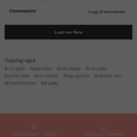
Oppdag også
Brun kjole
Beige kåpe
Boots beige
Brun jakke
Boucle jakke
Brun blazer
Beige genser
Blomster kort
Bh komfortabel
Blå jakke
Alle størrelser - én pris
100 dagers returrett