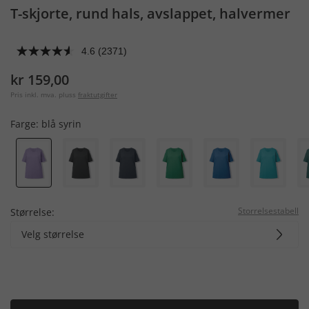
T-skjorte, rund hals, avslappet, halvermer
4.6
(2371)
kr 159,00
Pris inkl. mva. pluss
fraktutgifter
Farge:
blå syrin
Storrelsestabell
Størrelse:
Velg størrelse