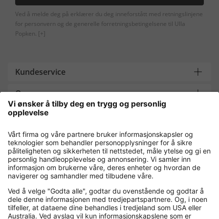
Ved å melde deg på erklærer du deg inneforstått med retningslinjene
for personvern og de generelle forretningsbetingelsene til Ulla
Popken.
[+]
Kundeservice
Om oss
Contact
Payment and Delivery
Kjøp trygt med
Flere nettbutikker