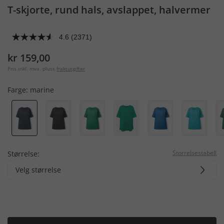
T-skjorte, rund hals, avslappet, halvermer
4.6
(2371)
kr 159,00
Pris inkl. mva. pluss
fraktutgifter
Farge:
marine
Storrelsestabell
Størrelse:
Velg størrelse