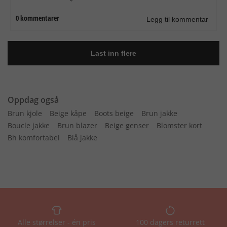
Oppdag også
Brun kjole
Beige kåpe
Boots beige
Brun jakke
Boucle jakke
Brun blazer
Beige genser
Blomster kort
Bh komfortabel
Blå jakke
Alle størrelser - én pris
100 dagers returrett