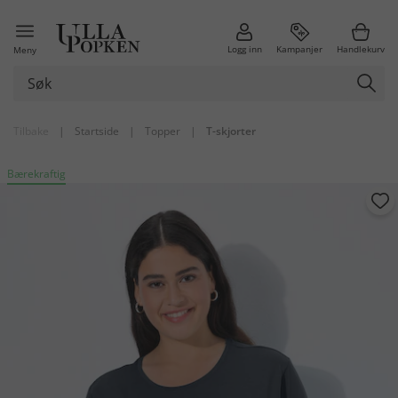
Logg inn
Kampanjer
Handlekurv
Meny
Tilbake
|
Startside
|
Topper
|
T-skjorter
Bærekraftig