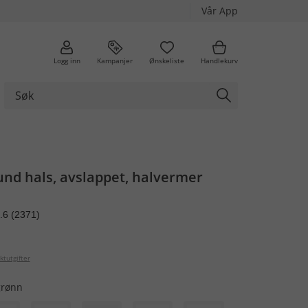
Vår App
Logg inn
Kampanjer
Ønskeliste
Handlekurv
rund hals, avslappet, halvermer
.6
(2371)
ktutgifter
rønn