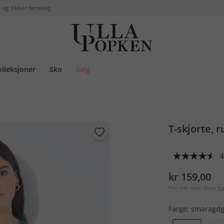
 og sikker betaling
olleksjoner
Sko
Salg
T-skjorte, 
4
kr 159,00
Pris inkl. mva. pluss
fra
Farge:
smaragdg