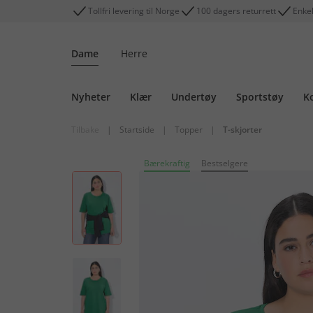
Tollfri levering til Norge
100 dagers returrett
Enkel
Dame
Herre
Nyheter
Klær
Undertøy
Sportstøy
K
Tilbake
|
Startside
|
Topper
|
T-skjorter
Bærekraftig
Bestselgere