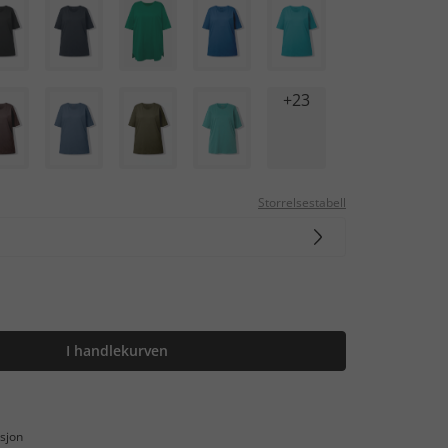
+23
Storrelsestabell
I handlekurven
sjon